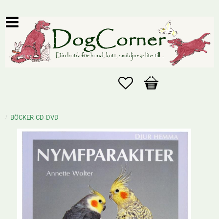
Favoriter
Kundvagn
BÖCKER-CD-DVD