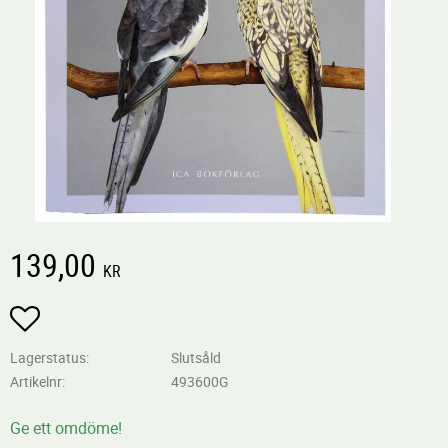
139,00
KR
Lägg till i favoriter
Lagerstatus
Slutsåld
Artikelnr
493600G
Ge ett omdöme!