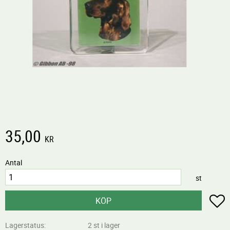
35,00
KR
Antal
st
L
KÖP
Lagerstatus
2 st i lager