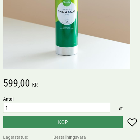
599,00
KR
Antal
st
L
KÖP
Lagerstatus
Beställningsvara