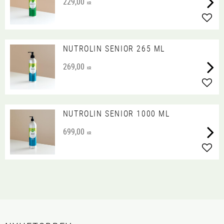
229,00
KR
Lägg 
NUTROLIN SENIOR 265 ML
269,00
KR
Lägg 
NUTROLIN SENIOR 1000 ML
699,00
KR
Lägg 