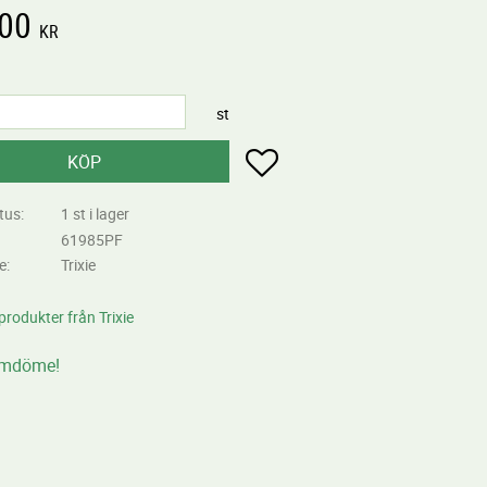
,00
KR
st
Lägg till i favoriter
KÖP
tus
1 st i lager
61985PF
re
Trixie
 produkter från Trixie
omdöme!