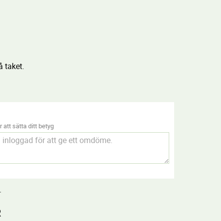
å taket.
 att sätta ditt betyg
.
R