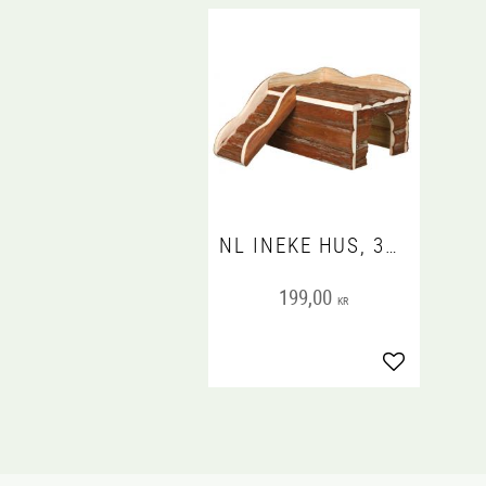
NL INEKE HUS, 30 X 16 X 32 CM"
199,00
KR
Lägg till i fa