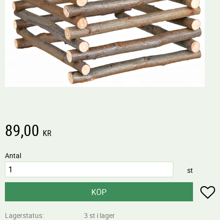
89,00
KR
Antal
st
L
KÖP
Lagerstatus
3 st i lager