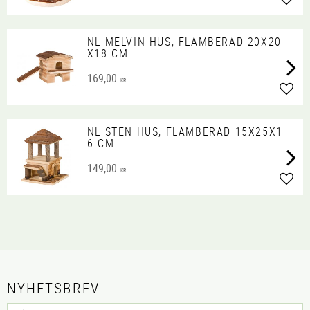
Lägg 
NL MELVIN HUS, FLAMBERAD 20X20
X18 CM
169,00
KR
Lägg 
NL STEN HUS, FLAMBERAD 15X25X1
6 CM
149,00
KR
Lägg 
NYHETSBREV