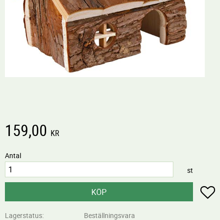
159,00
KR
Antal
st
L
KÖP
Lagerstatus
Beställningsvara