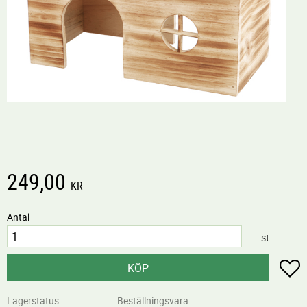
249,00
KR
Antal
st
L
KÖP
Lagerstatus
Beställningsvara