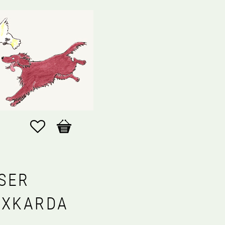
Favoriter
Kundvagn
SER
EXKARDA