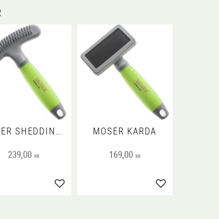
R
MOSER SHEDDING RAKE
MOSER KARDA
239,00
169,00
KR
KR
voriter
Lägg till i favoriter
Lägg till i favorit