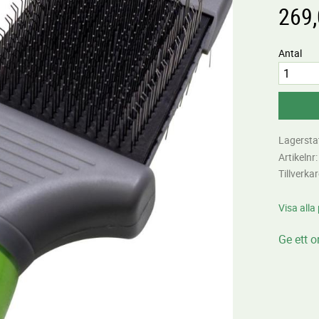
269
Antal
Lagersta
Artikelnr
Tillverka
Visa all
Ge ett 