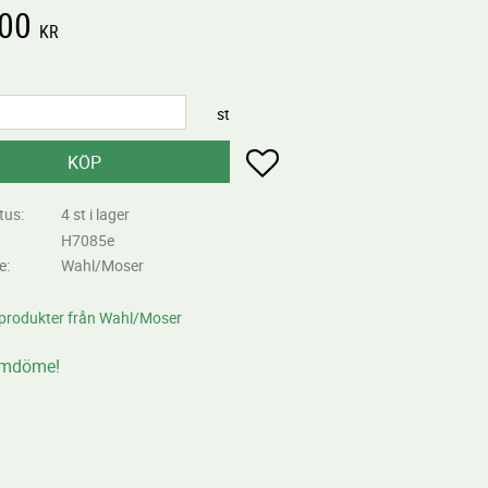
,00
KR
st
Lägg till i favoriter
KÖP
tus
4 st i lager
H7085e
re
Wahl/Moser
a produkter från Wahl/Moser
omdöme!