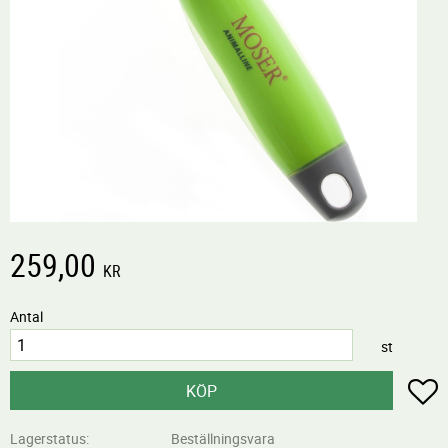
259,00
KR
Antal
st
L
KÖP
Lagerstatus
Beställningsvara