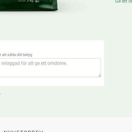
Ge ett 
 att sätta ditt betyg
.