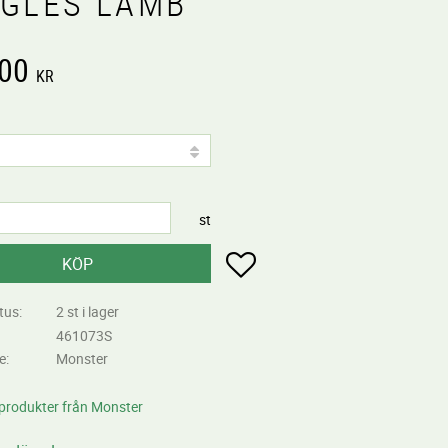
NGLES LAMB
,00
KR
st
Lägg till i favoriter
KÖP
tus
2 st i lager
461073S
re
Monster
 produkter från Monster