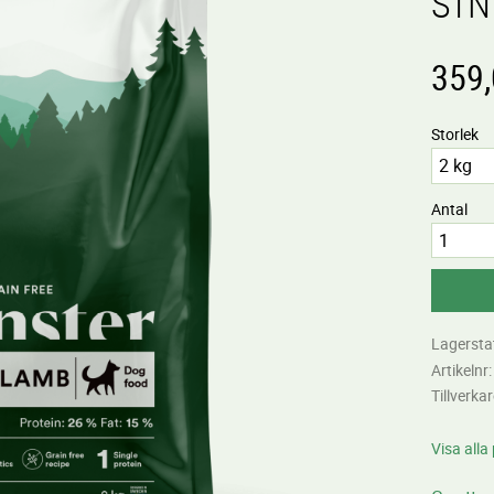
SI
359
Storlek
Antal
Lagersta
Artikelnr
Tillverka
Visa alla