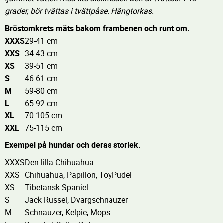
grader, bör tvättas i tvättpåse. Hängtorkas.
Bröstomkrets mäts bakom frambenen och runt om.
XXXS
29-41 cm
XXS
34-43 cm
XS
39-51 cm
S
46-61 cm
M
59-80 cm
L
65-92 cm
XL
70-105 cm
XXL
75-115 cm
Exempel på hundar och deras storlek.
XXXS
Den lilla Chihuahua
XXS
Chihuahua, Papillon, ToyPudel
XS
Tibetansk Spaniel
S
Jack Russel, Dvärgschnauzer
M
Schnauzer, Kelpie, Mops