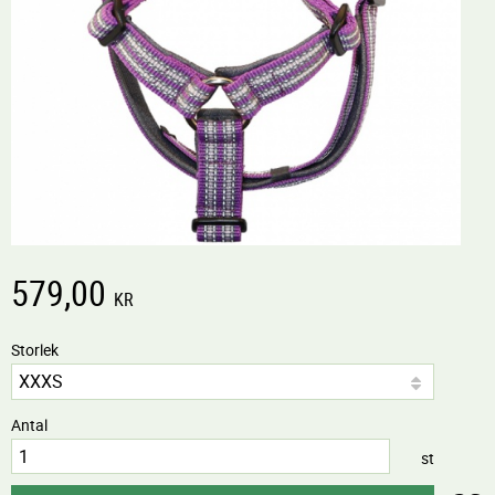
579,00
KR
Storlek
Antal
st