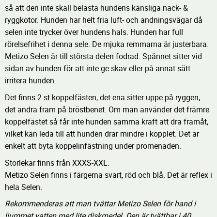
så att den inte skall belasta hundens känsliga nack- &
ryggkotor. Hunden har helt fria luft- och andningsvägar då
selen inte trycker över hundens hals. Hunden har full
rörelsefrihet i denna sele. De mjuka remmarna är justerbara.
Metizo Selen är till största delen fodrad. Spännet sitter vid
sidan av hunden för att inte ge skav eller på annat sätt
irritera hunden.
Det finns 2 st koppelfästen, det ena sitter uppe på ryggen,
det andra fram på bröstbenet. Om man använder det främre
koppelfästet så får inte hunden samma kraft att dra framåt,
vilket kan leda till att hunden drar mindre i kopplet. Det är
enkelt att byta koppelinfästning under promenaden.
Storlekar finns från XXXS-XXL.
Metizo Selen finns i färgerna svart, röd och blå. Det är reflex i
hela Selen.
Rekommenderas att man tvättar Metizo Selen för hand i
ljummet vatten med lite diskmedel. Den är tvättbar i 40