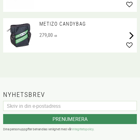
Lägg 
METIZO CANDYBAG
279,00
KR
Lägg 
NYHETSBREV
PRENUMERERA
Dina personuppgifter behandlas i enlighet med vår
integritetspolicy
.