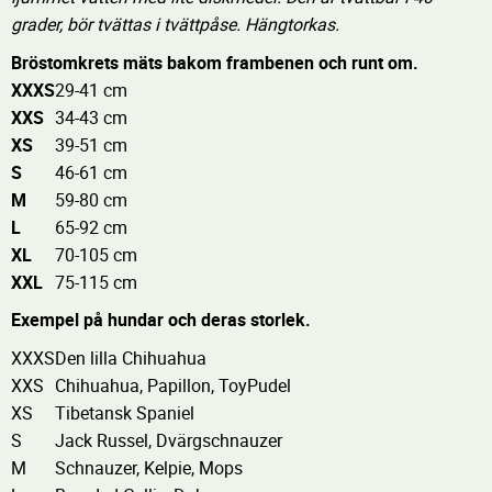
grader, bör tvättas i tvättpåse. Hängtorkas.
Bröstomkrets mäts bakom frambenen och runt om.
XXXS
29-41 cm
XXS
34-43 cm
XS
39-51 cm
S
46-61 cm
M
59-80 cm
L
65-92 cm
XL
70-105 cm
XXL
75-115 cm
Exempel på hundar och deras storlek.
XXXS
Den lilla Chihuahua
XXS
Chihuahua, Papillon, ToyPudel
XS
Tibetansk Spaniel
S
Jack Russel, Dvärgschnauzer
M
Schnauzer, Kelpie, Mops