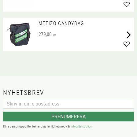
Lägg 
METIZO CANDYBAG
279,00
KR
Lägg 
NYHETSBREV
PRENUMERERA
Dina personuppgifter behandlas i enlighet med vår
integritetspolicy
.