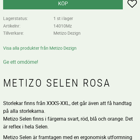
L
KÖP
Lagerstatus
1 st i lager
Artikelnr
14010Mz
Tillverkare
Metizo Dezign
Visa alla produkter från Metizo Dezign
Ge ett omdöme!
METIZO SELEN ROSA
Storlekar finns från XXXS-XXL, det går även att få handtag
på alla storlekarna.
Metizo Selen finns i färgerna svart, röd, blå och orange. Det
är reflex i hela Selen.
Metizo Selen är framtagen med en ergonomisk utformning