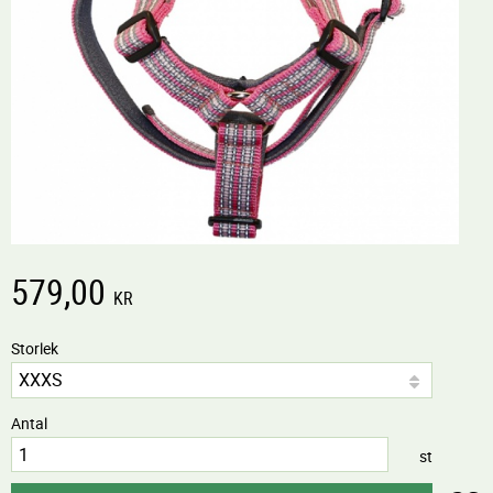
579,00
KR
Storlek
Antal
st