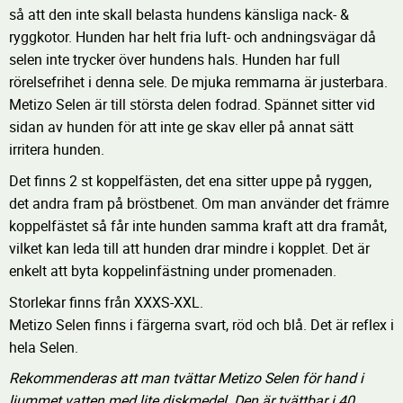
så att den inte skall belasta hundens känsliga nack- &
ryggkotor. Hunden har helt fria luft- och andningsvägar då
selen inte trycker över hundens hals. Hunden har full
rörelsefrihet i denna sele. De mjuka remmarna är justerbara.
Metizo Selen är till största delen fodrad. Spännet sitter vid
sidan av hunden för att inte ge skav eller på annat sätt
irritera hunden.
Det finns 2 st koppelfästen, det ena sitter uppe på ryggen,
det andra fram på bröstbenet. Om man använder det främre
koppelfästet så får inte hunden samma kraft att dra framåt,
vilket kan leda till att hunden drar mindre i kopplet. Det är
enkelt att byta koppelinfästning under promenaden.
Storlekar finns från XXXS-XXL.
Metizo Selen finns i färgerna svart, röd och blå. Det är reflex i
hela Selen.
Rekommenderas att man tvättar Metizo Selen för hand i
ljummet vatten med lite diskmedel. Den är tvättbar i 40