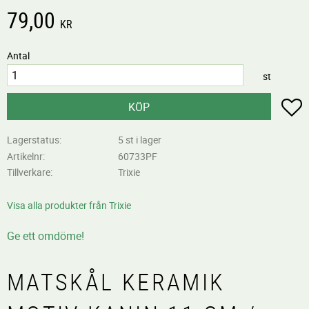
79,00
KR
Antal
st
L
KÖP
Lagerstatus
5 st i lager
Artikelnr
60733PF
Tillverkare
Trixie
Visa alla produkter från Trixie
Ge ett omdöme!
MATSKÅL KERAMIK