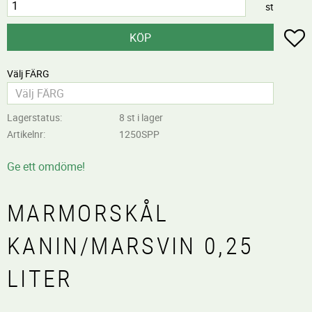
st
L
KÖP
Välj FÄRG
Lagerstatus
8 st i lager
Artikelnr
1250SPP
Ge ett omdöme!
MARMORSKÅL
KANIN/MARSVIN 0,25
LITER