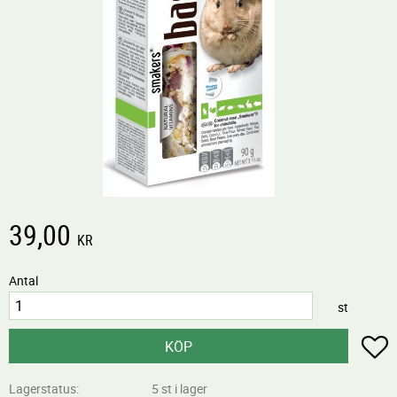
39,00
KR
Antal
st
L
KÖP
Lagerstatus
5 st i lager