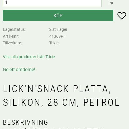
st
L
KÖP
Lagerstatus
2 st i lager
Artikelnr
41369PF
Tillverkare
Trixie
Visa alla produkter från Trixie
Ge ett omdöme!
LICK'N'SNACK PLATTA,
SILIKON, 28 CM, PETROL
BESKRIVNING