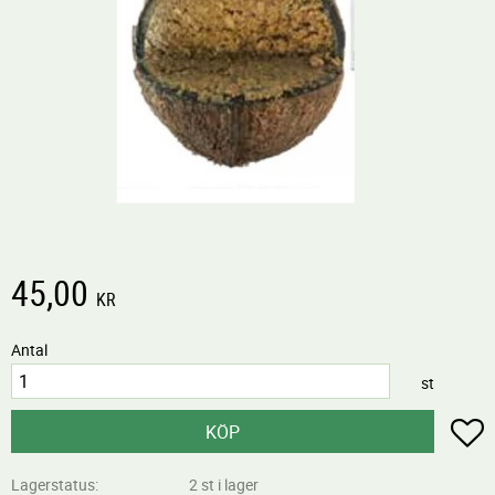
45,00
KR
Antal
st
L
KÖP
Lagerstatus
2 st i lager