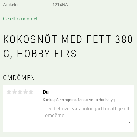
Artikelnr
1214NA
Ge ett omdöme!
KOKOSNÖT MED FETT 380
G, HOBBY FIRST
OMDÖMEN
Du
Klicka på en stjärna för att sätta ditt betyg