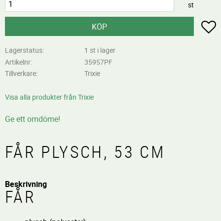
st
L
KÖP
Lagerstatus
1 st i lager
Artikelnr
35957PF
Tillverkare
Trixie
Visa alla produkter från Trixie
Ge ett omdöme!
FÅR PLYSCH, 53 CM
Beskrivning
FÅR