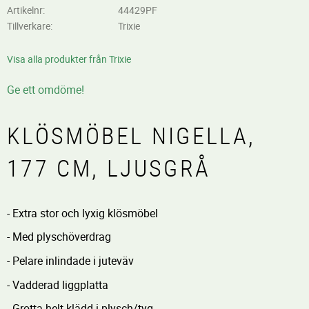
Artikelnr
44429PF
Tillverkare
Trixie
Visa alla produkter från Trixie
Ge ett omdöme!
KLÖSMÖBEL NIGELLA,
177 CM, LJUSGRÅ
- Extra stor och lyxig klösmöbel
- Med plyschöverdrag
- Pelare inlindade i juteväv
- Vadderad liggplatta
- Grotta helt klädd i plysch/tyg