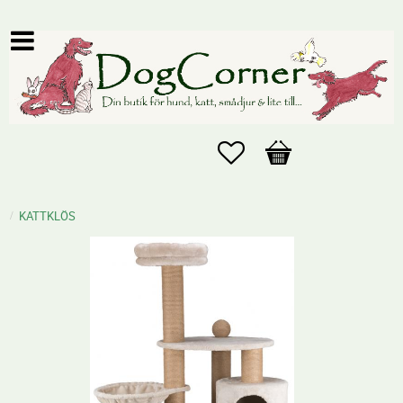
Favoriter
Kundvagn
KATTKLÖS