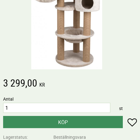
3 299,00
KR
Antal
st
L
KÖP
Lagerstatus
Beställningsvara