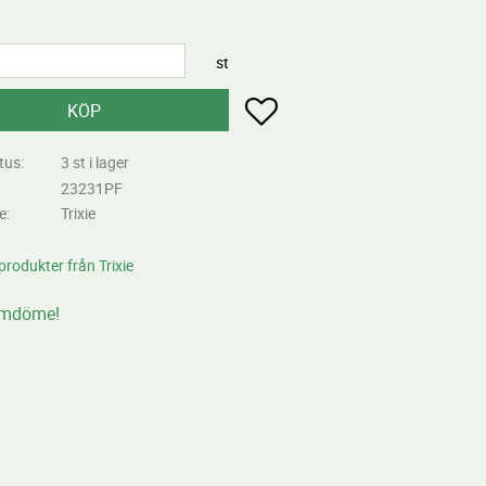
st
Lägg till i favoriter
KÖP
tus
3 st i lager
23231PF
re
Trixie
 produkter från Trixie
omdöme!