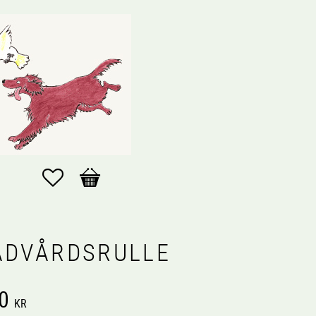
Favoriter
Kundvagn
ÄDVÅRDSRULLE
0
KR