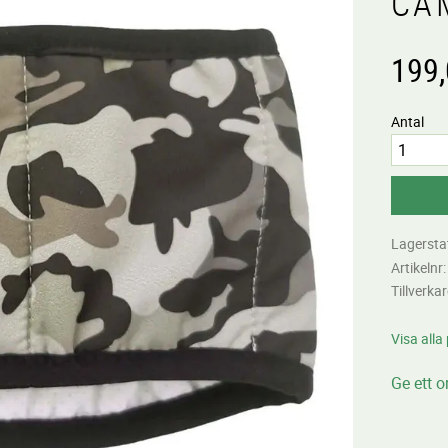
CA
199
Antal
Lagersta
Artikelnr
Tillverka
Visa alla
Ge ett 