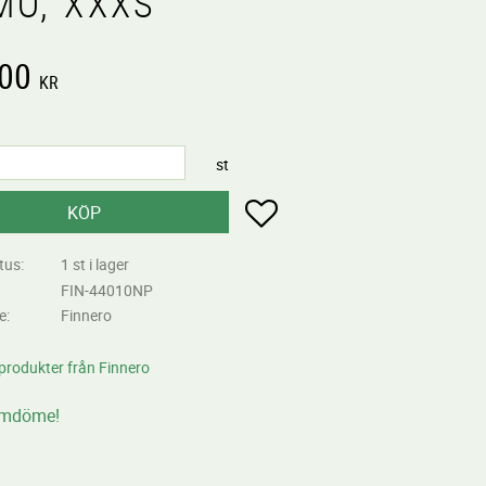
MO, XXXS
,00
KR
st
Lägg till i favoriter
KÖP
tus
1 st i lager
FIN-44010NP
re
Finnero
 produkter från Finnero
omdöme!