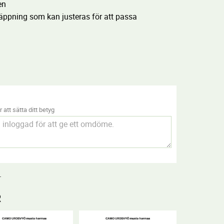
en
äppning som kan justeras för att passa
 att sätta ditt betyg
.
R