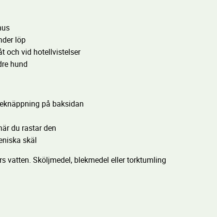
hus
nder löp
åt och vid hotellvistelser
ldre hund
reknäppning på baksidan
när du rastar den
eniska skäl
s vatten. Sköljmedel, blekmedel eller torktumling