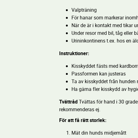
Valpträning
För hanar som markerar inom
När de är i kontakt med tikar u
Under resor med bil, tåg eller b
Urininkontinens t.ex. hos en ä
Instruktioner:
Kisskyddet fästs med kardbor
Passformen kan justeras
Ta av kisskyddet från hunden 
Ha gärna fler kisskydd av hygi
Tvättråd
Tvättas för hand i 30 grader
rekommenderas ej.
För att få rätt storlek:
Mät din hunds midjemått