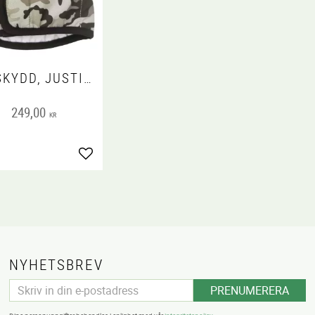
KISSKYDD, JUSTINCASE CAMO, L
249,00
KR
voriter
Lägg till i favoriter
NYHETSBREV
PRENUMERERA