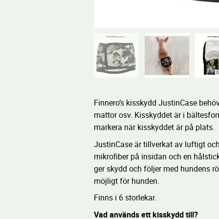
Finnero’s kisskydd JustinCase behöv
mattor osv. Kisskyddet är i bältesform
markera när kisskyddet är på plats.
JustinCase är tillverkat av luftigt 
mikrofiber på insidan och en hålstic
ger skydd och följer med hundens r
möjligt för hunden.
Finns i 6 storlekar.
Vad används ett kisskydd till?