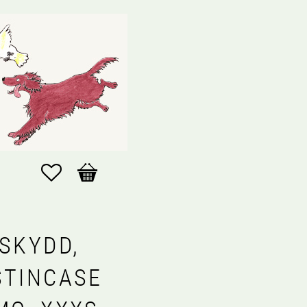
Favoriter
Kundvagn
SSKYDD,
STINCASE