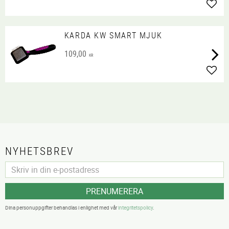
Lägg 
KARDA KW SMART MJUK
109,00
KR
Lägg 
NYHETSBREV
PRENUMERERA
Dina personuppgifter behandlas i enlighet med vår
integritetspolicy
.