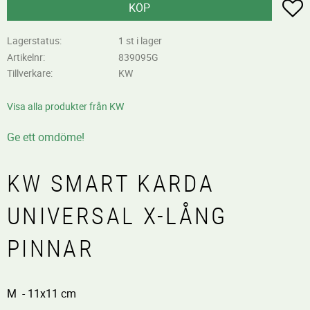
L
KÖP
Lagerstatus
1 st i lager
Artikelnr
839095G
Tillverkare
KW
Visa alla produkter från KW
Ge ett omdöme!
KW SMART KARDA
UNIVERSAL X-LÅNG
PINNAR
M - 11x11 cm