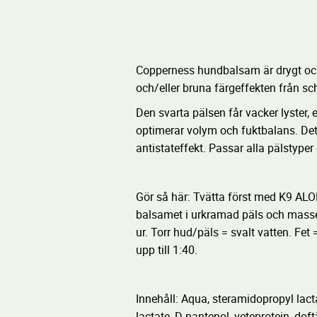
Copperness hundbalsam är drygt och
och/eller bruna färgeffekten från 
Den svarta pälsen får vacker lyster, et
optimerar volym och fuktbalans. De
antistateffekt. Passar alla pälstyper
Gör så här: Tvätta först med K9 
balsamet i urkramad päls och masser
ur. Torr hud/päls = svalt vatten. F
upp till 1:40.
Innehåll: Aqua, steramidopropyl lact
lactate, D-pantenol, veteprotein, d