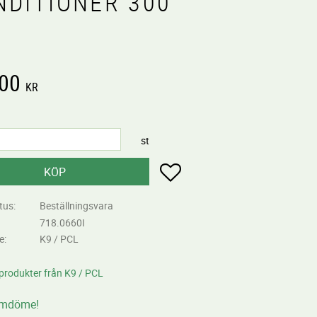
NDITIONER 300
,00
KR
st
Lägg till i favoriter
KÖP
tus
Beställningsvara
718.0660I
re
K9 / PCL
 produkter från K9 / PCL
omdöme!