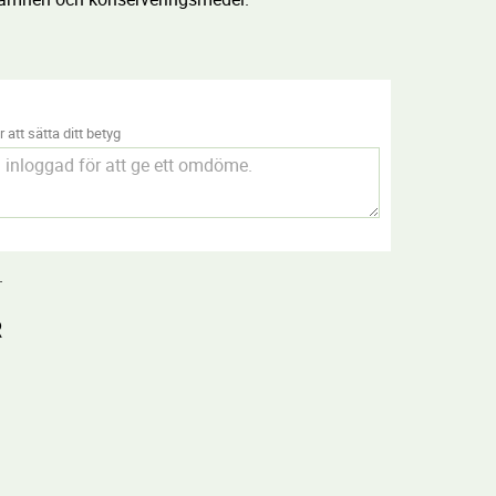
 att sätta ditt betyg
.
R