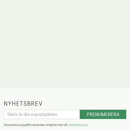
voriter
NYHETSBREV
PRENUMERERA
Dina personuppgifter behandlas i enlighet med vår
integritetspolicy
.