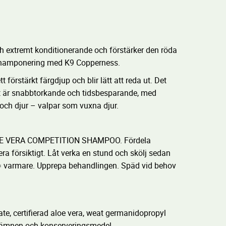
 extremt konditionerande och förstärker den röda
schamponering med K9 Copperness.
t förstärkt färgdjup och blir lätt att reda ut. Det
t är snabbtorkande och tidsbesparande, med
 och djur – valpar som vuxna djur.
ALOE VERA COMPETITION SHAMPOO. Fördela
a försiktigt. Låt verka en stund och skölj sedan
et = varmare. Upprepa behandlingen. Späd vid behov
ate, certifierad aloe vera, weat germanidopropyl
oftämnen och konserveringsmedel.