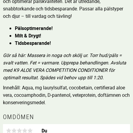
och optimerar pälskvaliteten. Det är utredande,
snabbtorkande och tidsbesparande. Passar alla pälstyper
och djur – till vardag och tävling!
Pälsoptimerande!
Milt & Drygt!
Tidsbesparande!
Gör så här: Massera in noga och skölj ur. Torr hud/päls =
svalt vatten. Fet = varmare. Upprepa behandlingen. Avsluta
med K9 ALOE VERA COMPETITION CONDITIONER för
optimalt resultat. Spädes vid behov upp till 1:20.
Innehåll: Aqua, mg laurylsulfat, cocobetain, certifierad aloe
vera, cocoamphodin, D-pantenol, veteprotein, doftämnen och
konserveringsmedel.
OMDÖMEN
Du