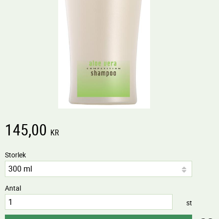
145,00
KR
Storlek
Antal
st