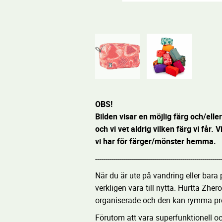
OBS!
Bilden visar en möjlig färg och/ell
och vi vet aldrig vilken färg vi får. V
vi har för färger/mönster hemma.
----------------------------------------------------------------
När du är ute på vandring eller bara 
verkligen vara till nytta. Hurtta Zhe
organiserade och den kan rymma pr
Förutom att vara superfunktionell o