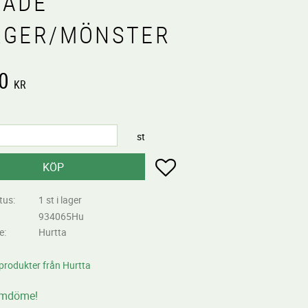
XADE
RGER/MÖNSTER
0
KR
st
Lägg till i favoriter
KÖP
tus
1 st i lager
934065Hu
re
Hurtta
 produkter från Hurtta
omdöme!