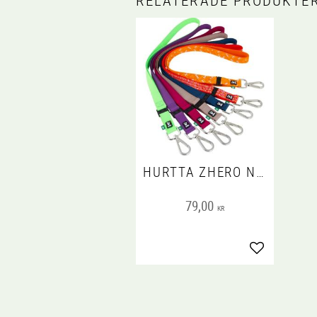
RELATERADE PRODUKTE
HURTTA ZHERO NECKSTRAP. MIXADE FÄRGER/MÖNSTER
79,00
KR
Lägg till i fa