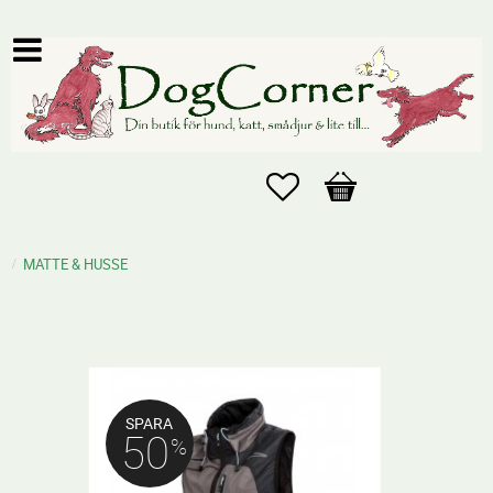
Favoriter
Kundvagn
MATTE & HUSSE
SPARA
50
%