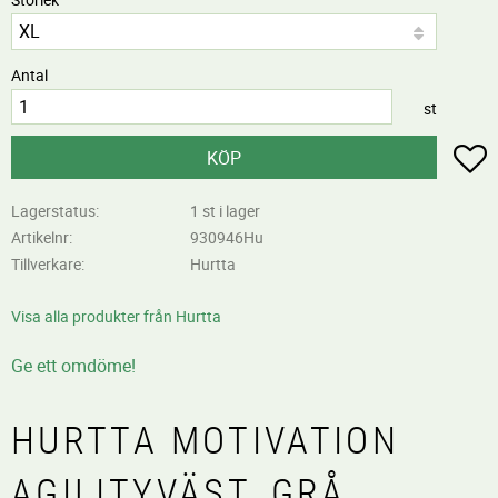
Antal
st
L
KÖP
Lagerstatus
1 st i lager
Artikelnr
930946Hu
Tillverkare
Hurtta
Visa alla produkter från Hurtta
Ge ett omdöme!
HURTTA MOTIVATION
AGILITYVÄST, GRÅ