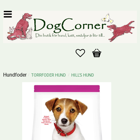
Favoriter
Kundvagn
Hundfoder
TORRFODER HUND
HILL'S HUND