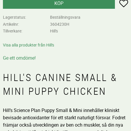
L
KÖP
Lagerstatus
Beställningsvara
Artikelnr
3604230H
Tillverkare
Hill's
Visa alla produkter från Hill's
Ge ett omdöme!
HILL'S CANINE SMALL &
MINI PUPPY CHICKEN
Hill’s Science Plan Puppy Small & Mini innehåller kliniskt
bevisade antioxidanter för ett starkt naturligt försvar. Fodret
främjar också utvecklingen av ben och muskler, så din nya