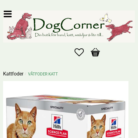
Favoriter
Kundvagn
Kattfoder
VÅTFODER KATT