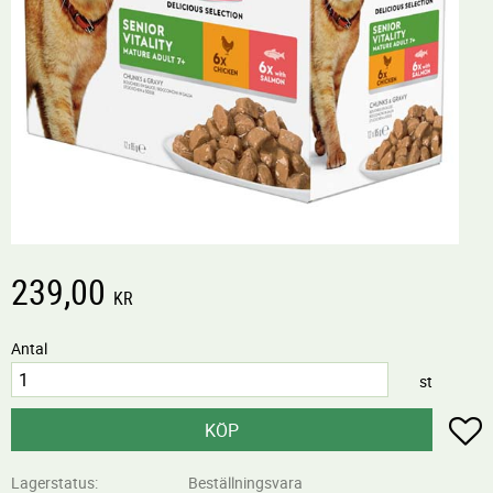
239,00
KR
Antal
st
L
KÖP
Lagerstatus
Beställningsvara