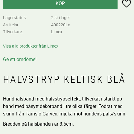
L
KÖP
Lagerstatus
2 st i lager
Artikelnr
400220Lx
Tillverkare
Limex
Visa alla produkter från Limex
Ge ett omdöme!
HALVSTRYP KELTISK BLÅ
Hundhalsband med halvstrypseffekt, tillverkat i starkt pp-
band med påsytt dekorband i tre olika färger. Fodrat med
skinn från Tärnsjö Garveri, mjuka mot hundens päls/skinn.
Bredden på halsbanden är 3.5cm.