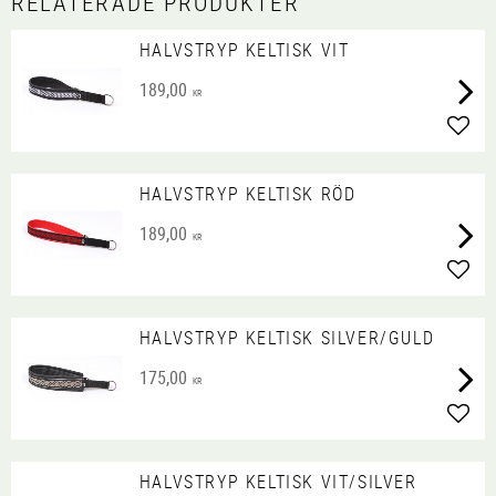
RELATERADE PRODUKTER
HALVSTRYP KELTISK VIT
189,00
KR
Lägg 
HALVSTRYP KELTISK RÖD
189,00
KR
Lägg 
HALVSTRYP KELTISK SILVER/GULD
175,00
KR
Lägg 
HALVSTRYP KELTISK VIT/SILVER