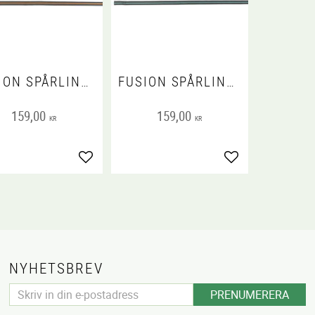
FUSION SPÅRLINA GUMMERAD, M-XL: 3 M/17 MM, GRAFIT/OCEAN
FUSION SPÅRLINA GUMMERAD, M-XL: 3 M/17 MM, GRAFIT/PAPAYA
159,00
159,00
KR
KR
voriter
Lägg till i favoriter
Lägg till i favorit
NYHETSBREV
PRENUMERERA