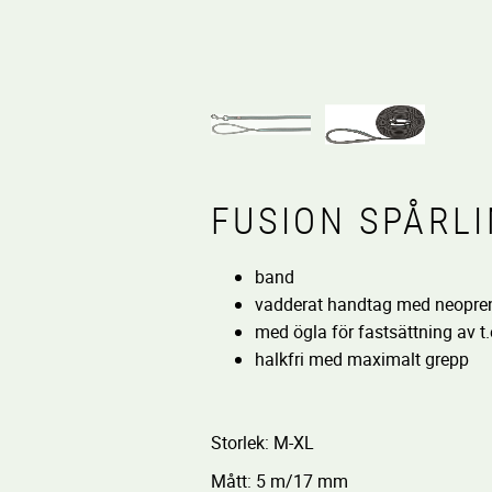
FUSION SPÅRL
band
vadderat handtag med neopre
med ögla för fastsättning av t.e
halkfri med maximalt grepp
Storlek: M-XL
Mått: 5 m/17 mm