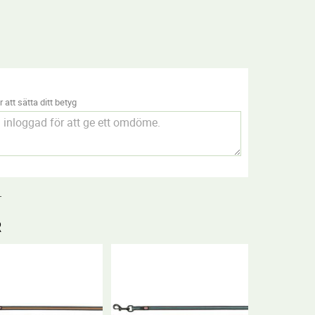
 att sätta ditt betyg
.
R