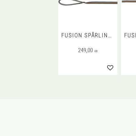
FUSION SPÅRLINA GUMMERAD, M-XL: 5 M/17 MM, GRAFIT/PAPAYA
249,00
KR
Lägg till i fa