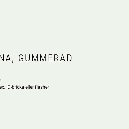
INA, GUMMERAD
n
x. ID-bricka eller flasher