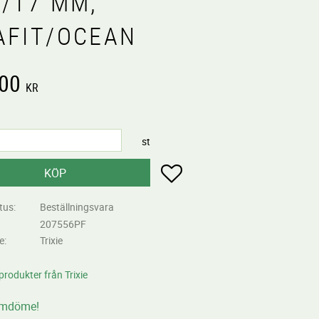
M/17 MM,
AFIT/OCEAN
,00
KR
st
Lägg till i favoriter
KÖP
tus
Beställningsvara
207556PF
re
Trixie
 produkter från Trixie
omdöme!