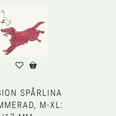
Favoriter
Kundvagn
SION SPÅRLINA
MMERAD, M-XL: