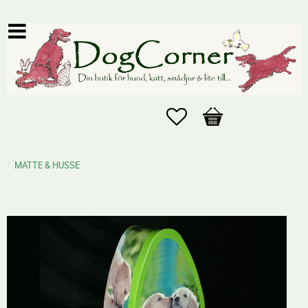
Favoriter
Kundvagn
MATTE & HUSSE