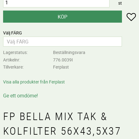
st
L
KÖP
Välj FÄRG
Lagerstatus
Beställningsvara
Artikelnr
776.0039I
Tillverkare
Ferplast
Visa alla produkter från Ferplast
Ge ett omdöme!
FP BELLA MIX TAK &
KOLFILTER 56X43,5X37