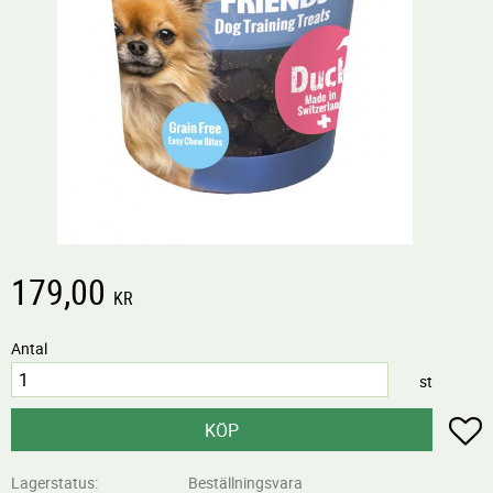
179,00
KR
Antal
st
L
KÖP
Lagerstatus
Beställningsvara