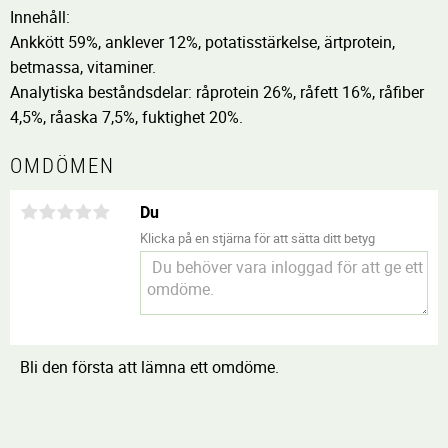
Innehåll:
Ankkött 59%, anklever 12%, potatisstärkelse, ärtprotein,
betmassa, vitaminer.
Analytiska beståndsdelar: råprotein 26%, råfett 16%, råfiber
4,5%, råaska 7,5%, fuktighet 20%.
OMDÖMEN
Du
Klicka på en stjärna för att sätta ditt betyg
Bli den första att lämna ett omdöme.