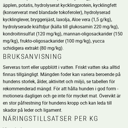
äpplen, potatis, hydrolyserat kycklingprotein, kycklingfett
(konserverat med blandade tokoferoler), hydrolyserad
kycklinglever, bryggerijäst, laxolja, Aloe vera (1,5 g/kg),
hydrolyserade kräftdjur (källa till glukosamin 220 mg/kg),
kondroitinsulfat (120 mg/kg), mannan-oligosackarider (150
mg/kg), frukto-oligosackarider (100 mg/kg), yucca
schidigera extrakt (80 mg/kg).
BRUKSANVISNING
Serveras torrt eller uppblött i vatten. Friskt vatten ska alltid
finnas tillgängligt. Mängden foder kan variera beroende på
hundens storlek, ålder, aktivitet och miljö, se tabellen för
rekommenderad mängd. För att hålla hunden i god form -
motionera dagligen och ge inte för mycket mat. Övervikt är
en stor påfrestning för hundens kropp och kan leda till
skador på leder och ligament.
NÄRINGSTILLSATSER PER KG