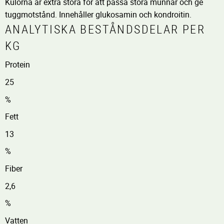
Kulorna är extra stora för att passa stora munnar och ge
tuggmotstånd. Innehåller glukosamin och kondroitin.
ANALYTISKA BESTÅNDSDELAR PER
KG
Protein
25
%
Fett
13
%
Fiber
2,6
%
Vatten