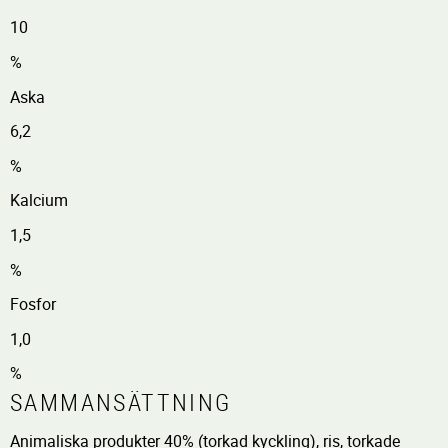
10
%
Aska
6,2
%
Kalcium
1,5
%
Fosfor
1,0
%
SAMMANSÄTTNING
Animaliska produkter 40% (torkad kyckling), ris, torkade