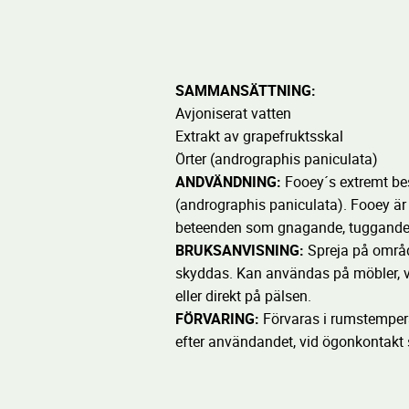
SAMMANSÄTTNING:
Avjoniserat vatten
Extrakt av grapefruktsskal
Örter (andrographis paniculata)
ANDVÄNDNING:
Fooey´s extremt be
(andrographis paniculata). Fooey är 
beteenden som gnagande, tuggande oc
BRUKSANVISNING:
Spreja på områd
skyddas. Kan användas på möbler, väg
eller direkt på pälsen.
FÖRVARING:
Förvaras i rumstempera
efter användandet, vid ögonkontakt 