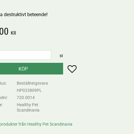
a destruktivt beteende!
,00
KR
st
Lägg till i favoriter
KÖP
tus
Beställningsvara
HP033809PL
kelnr
720.0014
re
Healthy Pet
Scandinavia
 produkter från Healthy Pet Scandinavia