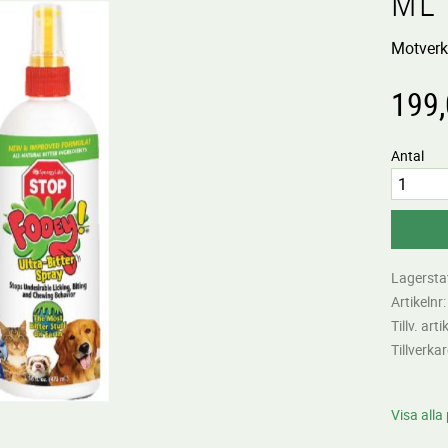
ML
Motverk
199
Antal
Lagersta
Artikelnr
Tillv. arti
Tillverka
Visa alla