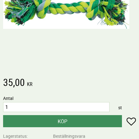
35,00
KR
Antal
st
L
KÖP
Lagerstatus
Beställningsvara