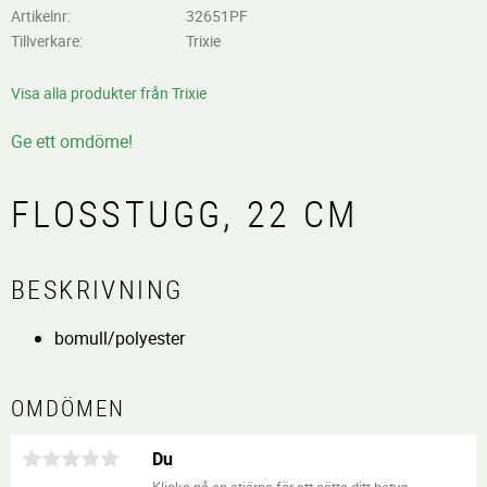
Artikelnr
32651PF
Tillverkare
Trixie
Visa alla produkter från Trixie
Ge ett omdöme!
FLOSSTUGG, 22 CM
BESKRIVNING
bomull/polyester
OMDÖMEN
Du
Klicka på en stjärna för att sätta ditt betyg