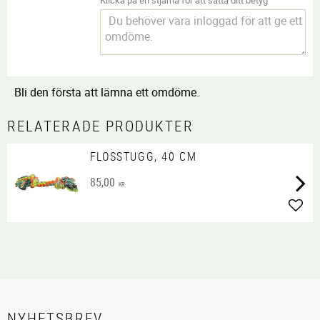
Bli den första att lämna ett omdöme.
RELATERADE PRODUKTER
FLOSSTUGG, 40 CM
85,00
KR
Lägg 
NYHETSBREV