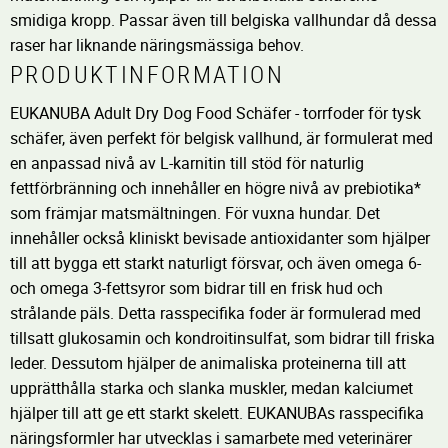
smidiga kropp. Passar även till belgiska vallhundar då dessa
raser har liknande näringsmässiga behov.
PRODUKTINFORMATION
EUKANUBA Adult Dry Dog Food Schäfer - torrfoder för tysk
schäfer, även perfekt för belgisk vallhund, är formulerat med
en anpassad nivå av L-karnitin till stöd för naturlig
fettförbränning och innehåller en högre nivå av prebiotika*
som främjar matsmältningen. För vuxna hundar. Det
innehåller också kliniskt bevisade antioxidanter som hjälper
till att bygga ett starkt naturligt försvar, och även omega 6-
och omega 3-fettsyror som bidrar till en frisk hud och
strålande päls. Detta rasspecifika foder är formulerad med
tillsatt glukosamin och kondroitinsulfat, som bidrar till friska
leder. Dessutom hjälper de animaliska proteinerna till att
upprätthålla starka och slanka muskler, medan kalciumet
hjälper till att ge ett starkt skelett. EUKANUBAs rasspecifika
näringsformler har utvecklas i samarbete med veterinärer