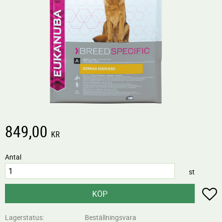
849,00
KR
Antal
st
L
KÖP
Lagerstatus
Beställningsvara