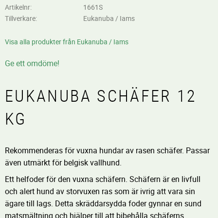
Artikelnr
1661S
Tillverkare
Eukanuba / Iams
Visa alla produkter från Eukanuba / Iams
Ge ett omdöme!
EUKANUBA SCHÄFER 12
KG
Rekommenderas för vuxna hundar av rasen schäfer. Passar
även utmärkt för belgisk vallhund.
Ett helfoder för den vuxna schäfern. Schäfern är en livfull
och alert hund av storvuxen ras som är ivrig att vara sin
ägare till lags. Detta skräddarsydda foder gynnar en sund
matsmältning och hjälper till att bibehålla schäferns