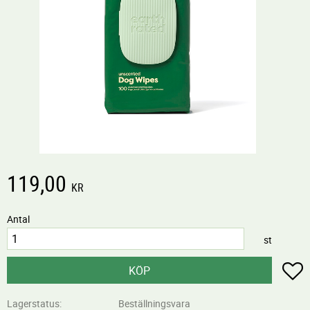
119,00
KR
Antal
st
L
KÖP
Lagerstatus
Beställningsvara