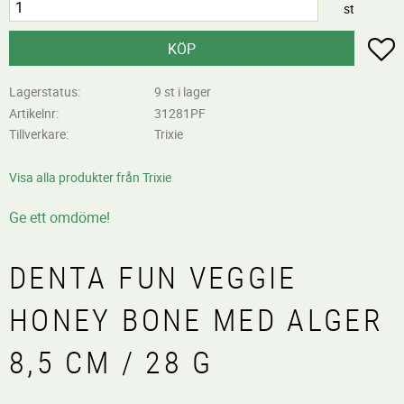
st
L
KÖP
Lagerstatus
9 st i lager
Artikelnr
31281PF
Tillverkare
Trixie
Visa alla produkter från Trixie
Ge ett omdöme!
DENTA FUN VEGGIE
HONEY BONE MED ALGER
8,5 CM / 28 G