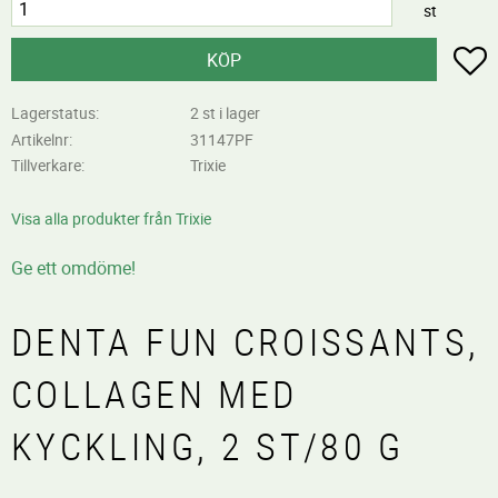
st
L
KÖP
Lagerstatus
2 st i lager
Artikelnr
31147PF
Tillverkare
Trixie
Visa alla produkter från Trixie
Ge ett omdöme!
DENTA FUN CROISSANTS,
COLLAGEN MED
KYCKLING, 2 ST/80 G