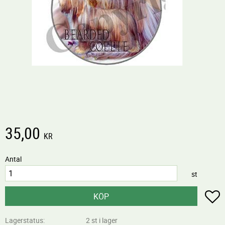
35,00
KR
Antal
st
L
KÖP
Lagerstatus
2 st i lager