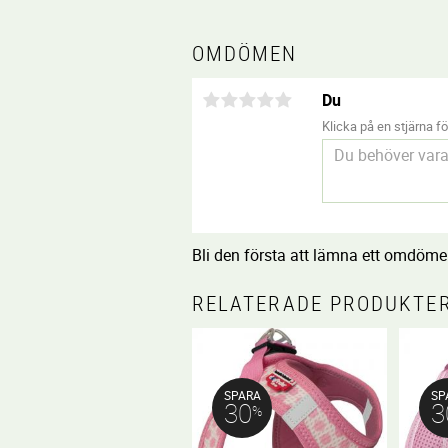
OMDÖMEN
Du
Klicka på en stjärna för
Bli den första att lämna ett omdöme
RELATERADE PRODUKTE
SPARA
SP
30
3
%