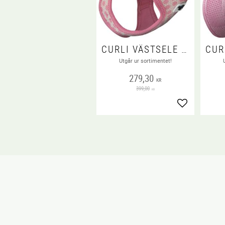
CURLI VÄSTSELE AIR-MESH PINK-CIRCLES & KOPPEL
Utgår ur sortimentet!
279,30
KR
399,00
KR
Lägg till i fa