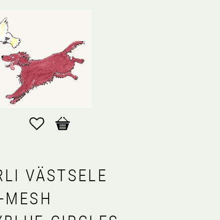
Favoriter
Kundvagn
RLI VÄSTSELE
R-MESH