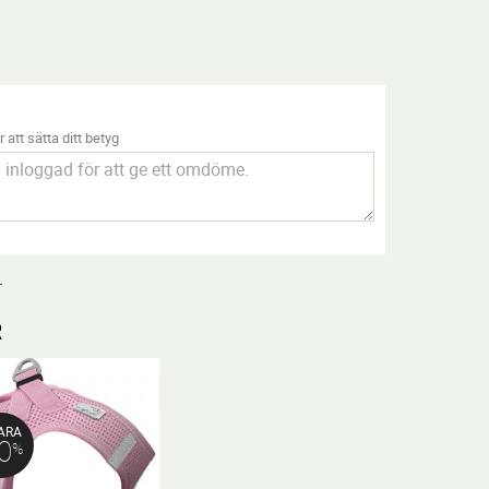
 att sätta ditt betyg
.
R
ARA
0
%