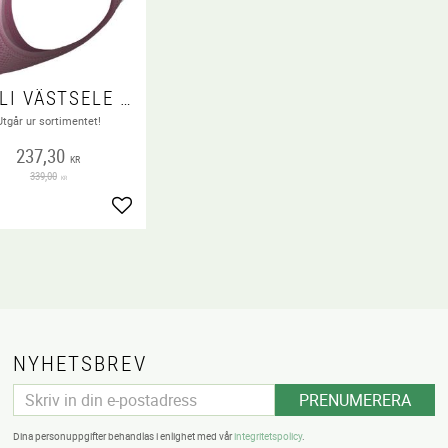
CURLI VÄSTSELE AIR-MESH PINK
Utgår ur sortimentet!
237,30
KR
339,00
KR
voriter
Lägg till i favoriter
NYHETSBREV
PRENUMERERA
Dina personuppgifter behandlas i enlighet med vår
integritetspolicy
.