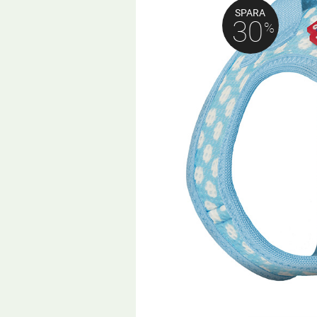
SPARA
30
%