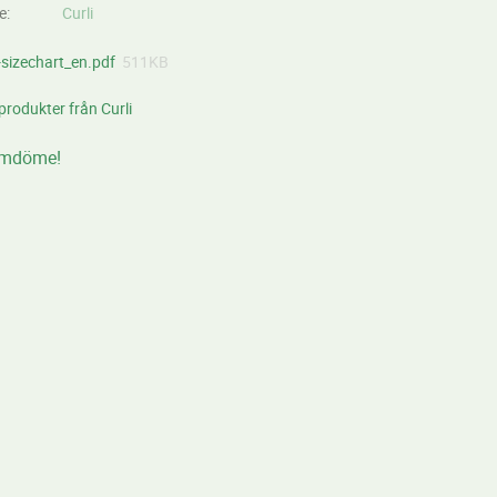
re
Curli
i-sizechart_en.pdf
511KB
 produkter från Curli
omdöme!