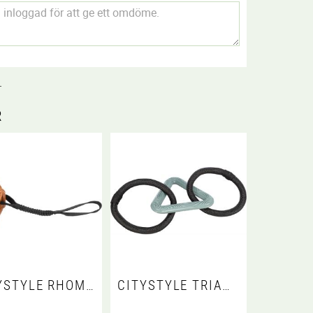
.
R
CITYSTYLE RHOMBUS PÅ REP, TPR, 18 CM/38 CM
CITYSTYLE TRIANGEL MED REPRINGAR, TPR, 44 CM