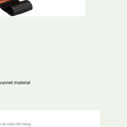
rvunnet material
 att sätta ditt betyg