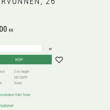
ERVUNNEN, 26
,00
KR
st
Lägg till i favoriter
KÖP
tus
2 st i lager
34726PF
re
Trixie
 produkter från Trixie
omdöme!