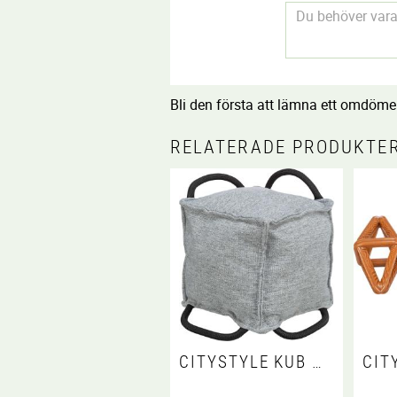
Bli den första att lämna ett omdöme
RELATERADE PRODUKTE
CITYSTYLE KUB MED REP, TYG/REP, ÅTERVUNNEN, 16 CM