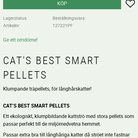
L
KÖP
Lagerstatus
Beställningsvara
Artikelnr
127221PF
Ge ett omdöme!
CAT'S BEST SMART
PELLETS
Klumpande träpellets, för långhårskatter!
CAT’S BEST SMART PELLETS
Ett ekologiskt, klumpbildande kattströ med stora pellets som
passar perfekt till de miljömedvetna hemmet.
Passar extra bra till långhåriga katter då ströet inte fastnar