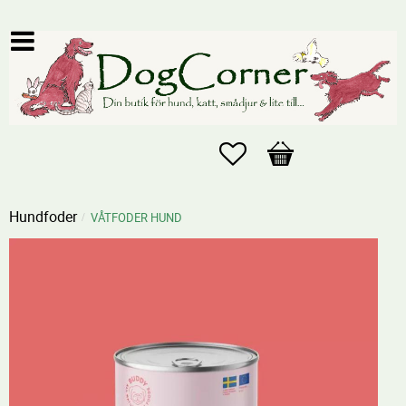
Favoriter
Kundvagn
Hundfoder
VÅTFODER HUND