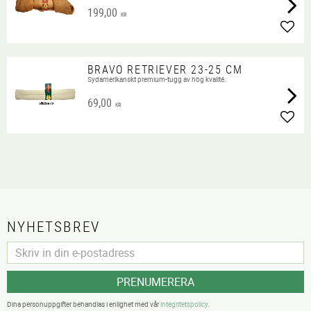
199,00
KR
Lägg 
BRAVO RETRIEVER 23-25 CM
Sydamerikanskt premium-tugg av hög kvalité.
69,00
KR
Lägg 
NYHETSBREV
PRENUMERERA
Dina personuppgifter behandlas i enlighet med vår
integritetspolicy
.