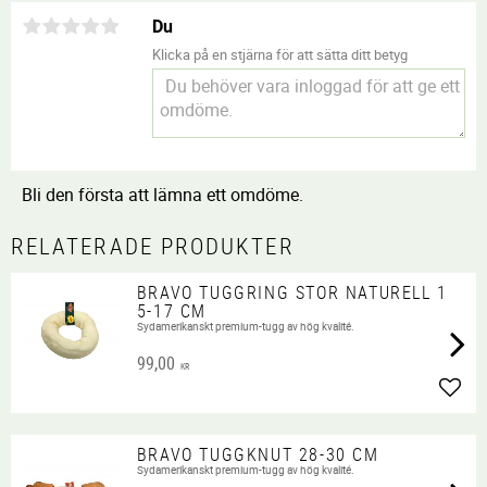
Du
Klicka på en stjärna för att sätta ditt betyg
Bli den första att lämna ett omdöme.
RELATERADE PRODUKTER
BRAVO TUGGRING STOR NATURELL 1
5-17 CM
Sydamerikanskt premium-tugg av hög kvalité.
99,00
KR
Lägg 
BRAVO TUGGKNUT 28-30 CM
Sydamerikanskt premium-tugg av hög kvalité.