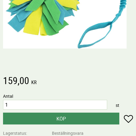
159,00
KR
Antal
st
L
KÖP
Lagerstatus
Beställningsvara