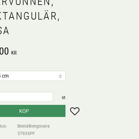
ERVUNNEN,
KTANGULÄR,
SA
,00
KR
st
Lägg till i favoriter
KÖP
tus
Beställningsvara
37935PF