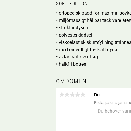
SOFT EDITION
• ortopedisk bädd för maximal sovk
• miljömässigt hållbar tack vare åte
• strukturplysch
• polyesterklädsel
• viskoelastisk skumfyllning (minnes
• med ordentligt fastsatt dyna
• avtagbart överdrag
• halkfri botten
OMDÖMEN
Du
Klicka på en stjärna för