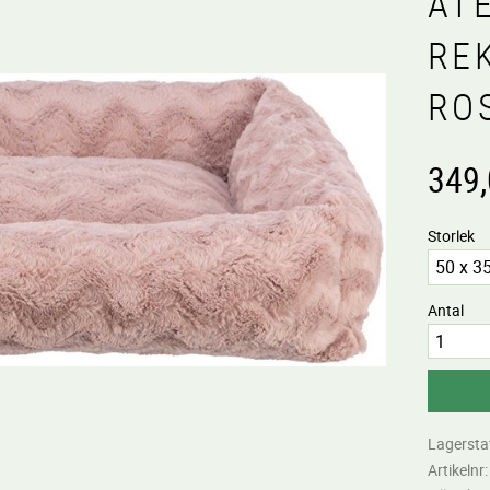
ÅT
RE
RO
349
Storlek
Antal
Lagersta
Artikelnr