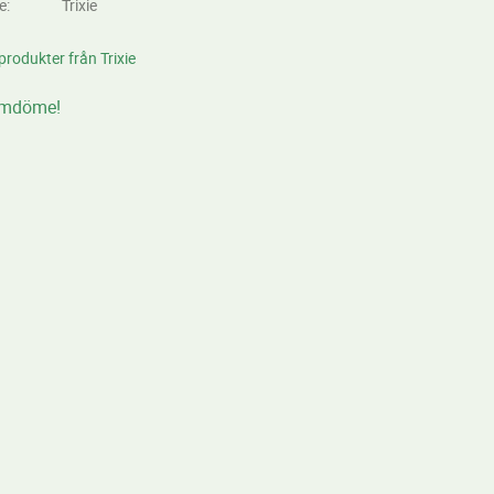
re
Trixie
 produkter från Trixie
omdöme!