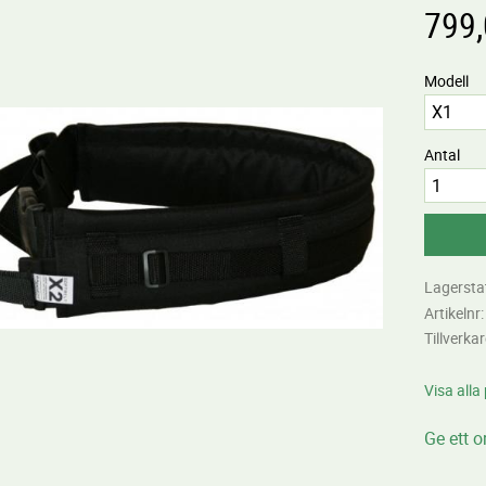
799
Modell
Antal
Lagersta
Artikelnr
Tillverka
Visa alla
Ge ett 