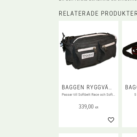
RELATERADE PRODUKTE
BAGGEN RYGGVÄSKA MED DRYCKESHÅLLARE
Passar till Softbelt Race och Softbelt Vildmark!
5
339,00
KR
Lägg till i fa