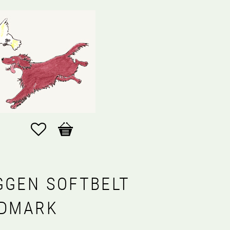
Favoriter
Kundvagn
GGEN SOFTBELT
LDMARK