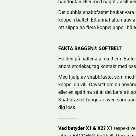
handöglan eller med något av tillbe
Det dubbla snabbfästet brukar vara e
koppel i bältet. Ett annat alternativ 
att slippa ha flera koppel uppe i bält
---------------
FAKTA BAGGEN® SOFTBELT
Höjden på bältena är ca 9 cm. Bälten
andra storlekar, tag kontakt med oss.
Med hjälp av snabbfästet som medfölj
koppel du vill. Oavsett om du använd
eller en spårlina så är det bara att s
Snabbfästet fungerar även som pani
dig loss.
---------------
Vad betyder X1 & X2?
X1 respektiv
sitter i BAGGEN® Softbelt. Dessa är 