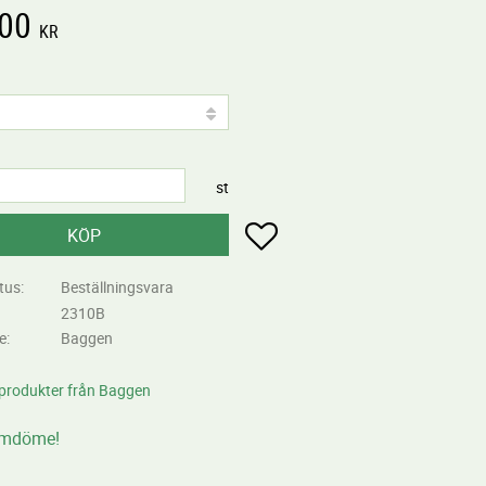
,00
KR
st
Lägg till i favoriter
KÖP
tus
Beställningsvara
2310B
re
Baggen
 produkter från Baggen
omdöme!