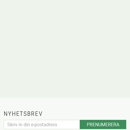
voriter
NYHETSBREV
PRENUMERERA