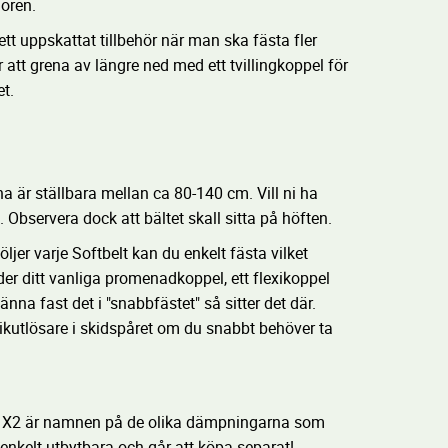
hören.
tt uppskattat tillbehör när man ska fästa fler
är att grena av längre ned med ett tvillingkoppel för
et.
a är ställbara mellan ca 80-140 cm. Vill ni ha
 Observera dock att bältet skall sitta på höften.
er varje Softbelt kan du enkelt fästa vilket
er ditt vanliga promenadkoppel, ett flexikoppel
pänna fast det i "snabbfästet" så sitter det där.
kutlösare i skidspåret om du snabbt behöver ta
e X2 är namnen på de olika dämpningarna som
enkelt utbytbara och går att köpa separat!