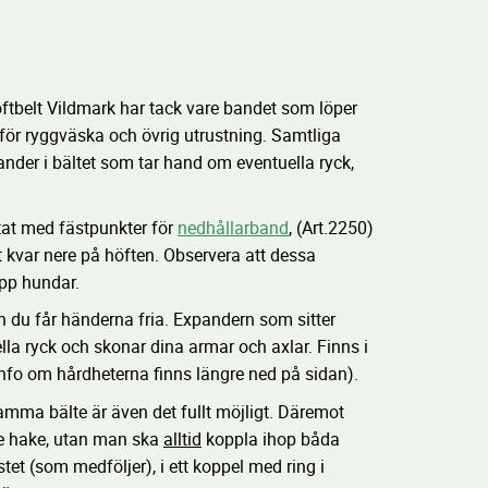
oftbelt Vildmark har tack vare bandet som löper
 för ryggväska och övrig utrustning. Samtliga
der i bältet som tar hand om eventuella ryck,
tat med fästpunkter för
nedhållarband
, (Art.2250)
ltet kvar nere på höften. Observera att dessa
 upp hundar.
ch du får händerna fria. Expandern som sitter
lla ryck och skonar dina armar och axlar. Finns i
info om hårdheterna finns längre ned på sidan).
amma bälte är även det fullt möjligt. Däremot
rje hake, utan man ska
alltid
koppla ihop båda
tet (som medföljer), i ett koppel med ring i