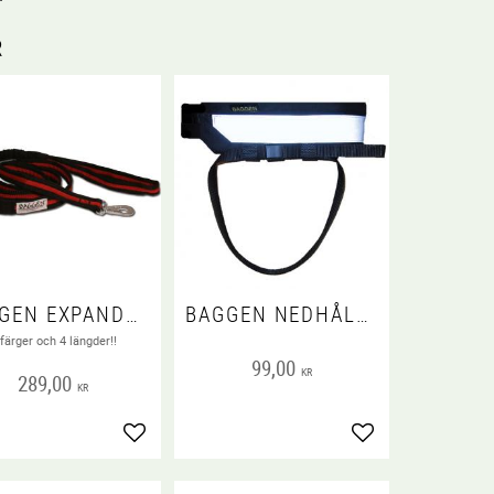
R
BAGGEN EXPANDERKOPPEL
BAGGEN NEDHÅLLARBAND 1 PAR
 färger och 4 längder!!
99,00
KR
289,00
KR
voriter
Lägg till i favoriter
Lägg till i favorit