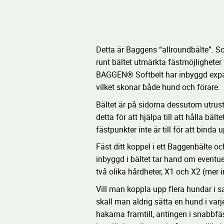
Detta är Baggens “allroundbälte”. S
runt bältet utmärkta fästmöjligheter
BAGGEN® Softbelt har inbyggd expan
vilket skonar både hund och förare.
Bältet är på sidorna dessutom utrus
detta för att hjälpa till att hålla bä
fästpunkter inte är till för att binda
Fäst ditt koppel i ett Baggenbälte o
inbyggd i bältet tar hand om eventue
två olika hårdheter, X1 och X2 (mer 
Vill man koppla upp flera hundar i s
skall man aldrig sätta en hund i va
hakarna framtill, antingen i snabbfäs