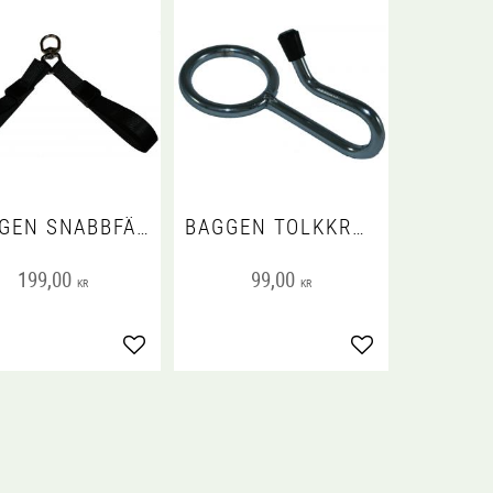
BAGGEN SNABBFÄSTE DUBBEL - SWIVEL
BAGGEN TOLKKROK
199,00
99,00
KR
KR
voriter
Lägg till i favoriter
Lägg till i favorit