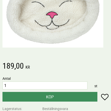
189,00
KR
Antal
st
L
KÖP
Lagerstatus
Beställningsvara